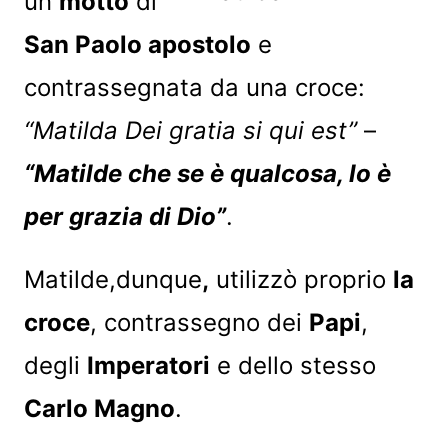
un
motto
di
San Paolo apostolo
e
contrassegnata da una croce:
“Matilda Dei gratia si qui est”
–
“Matilde che se è qualcosa, lo è
per grazia di Dio”
.
Matilde,dunque
,
utilizzò proprio
la
croce
, contrassegno dei
Papi
,
degli
Imperatori
e dello stesso
Carlo Magno
.