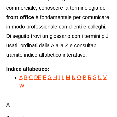
commerciale, conoscere la terminologia del
front office
è fondamentale per comunicare
in modo professionale con clienti e colleghi.
Di seguito trovi un glossario con i termini più
usati, ordinati dalla A alla Z e consultabili
tramite indice alfabetico interattivo.
Indice alfabetico:
A
B
C
D
E
F
G
H
I
L
M
N
O
P
R
S
U
V
W
A