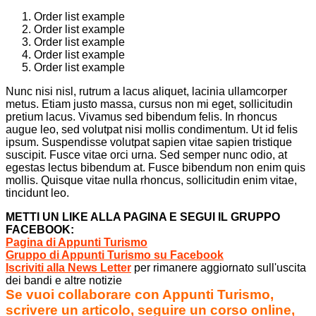
Order list example
Order list example
Order list example
Order list example
Order list example
Nunc nisi nisl, rutrum a lacus aliquet, lacinia ullamcorper
metus. Etiam justo massa, cursus non mi eget, sollicitudin
pretium lacus. Vivamus sed bibendum felis. In rhoncus
augue leo, sed volutpat nisi mollis condimentum. Ut id felis
ipsum. Suspendisse volutpat sapien vitae sapien tristique
suscipit. Fusce vitae orci urna. Sed semper nunc odio, at
egestas lectus bibendum at. Fusce bibendum non enim quis
mollis. Quisque vitae nulla rhoncus, sollicitudin enim vitae,
tincidunt leo.
METTI UN LIKE ALLA PAGINA E SEGUI IL GRUPPO
FACEBOOK:
Pagina di Appunti Turismo
Gruppo di Appunti Turismo su Facebook
Iscriviti alla News Letter
per rimanere aggiornato sull'uscita
dei bandi e altre notizie
Se vuoi collaborare con Appunti Turismo,
scrivere un articolo, seguire un corso online,