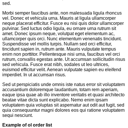
sed.
Morbi semper faucibus ante, non malesuada ligula rhoncus
vel. Donec et vehicula urna. Mauris at ligula ullamcorper
neque placerat efficitur. Fusce eu nisi quis dolor ullamcorper
pulvinar. Sed luctus odio ligula, eu ornare urna rutrum sit
amet. Donec ipsum neque, volutpat eget elementum ac,
ullamcorper quis orci. Nunc elementum venenatis tincidunt.
Suspendisse vel mollis turpis. Nullam sed orci efficitur,
tincidunt sapien in, rutrum ante. Mauris vulputate tempus
enim non porttitor. Pellentesque nisi urna, faucibus vel orci
rutrum, convallis egestas ante. Ut accumsan sollicitudin risus
sed vehicula. Fusce erat nibh, sodales ut leo ultrices,
euismod efficitur velit. Aenean vulputate sapien eu eleifend
imperdiet. In ut accumsan risus.
Sed ut perspiciatis unde omnis iste natus error sit voluptatem
accusantium doloremque laudantium, totam rem aperiam,
eaque ipsa quae ab illo inventore veritatis et quasi architecto
beatae vitae dicta sunt explicabo. Nemo enim ipsam
voluptatem quia voluptas sit aspernatur aut odit aut fugit, sed
quia consequuntur magni dolores eos qui ratione voluptatem
sequi nesciunt.
Example of ol order list