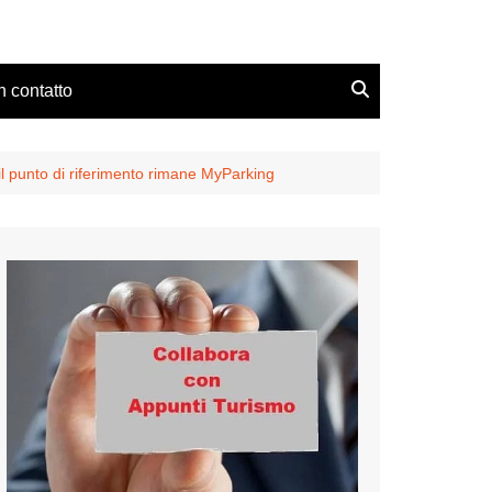
n contatto
il punto di riferimento rimane MyParking