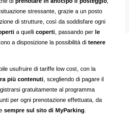
che di
prenotare in anticipo il posteggio
,
i situazione stressante, grazie a un posto
ezione di strutture, così da soddisfare ogni
operti
a quelli
coperti
, passando per
le
ono a disposizione la possibilità di
tenere
le usufruire di tariffe low cost, con la
ra più contenuti
, scegliendo di pagare il
registrarsi gratuitamente al programma
ti per ogni prenotazione effettuata, da
re
sempre sul sito di MyParking
.