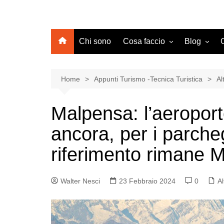
Chi sono
Cosa faccio
Blog
Turismo
Agenzia Vi
Operator
Web Marketing Turistico:
Home
Appunti Turismo -Tecnica Turistica
Al
Consulenza e Formazione
Web Market
Collabora con Appunti
Strutture Ri
Malpensa: l’aeropor
Turismo
Trasporti
ancora, per i parcheg
Geografia T
riferimento rimane 
Lavoro e T
Alla scope
Walter Nesci
23 Febbraio 2024
0
Al
Altro