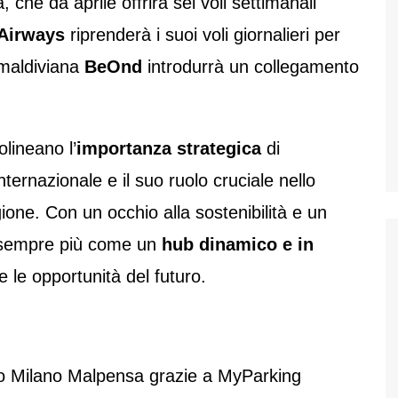
, che da aprile offrirà sei voli settimanali
 Airways
riprenderà i suoi voli giornalieri per
maldiviana
BeOnd
introdurrà un collegamento
lineano l’
importanza strategica
di
ernazionale e il suo ruolo cruciale nello
ione. Con un occhio alla sostenibilità e un
ta sempre più come un
hub dinamico e in
 e le opportunità del futuro.
rto Milano Malpensa grazie a MyParking