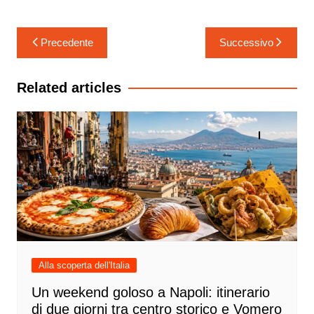
Navigazione
Precedente
Successivo
articoli
Related articles
Alla scoperta dell'Italia
Un weekend goloso a Napoli: itinerario
di due giorni tra centro storico e Vomero