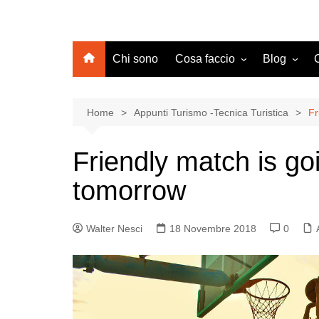
Chi sono
Cosa faccio
Blog
Turismo
Agenzia Vi
Operator
Web Marketing Turistico:
Home
Appunti Turismo -Tecnica Turistica
Fr
Consulenza e Formazione
Web Market
Collabora con Appunti
Strutture Ri
Friendly match is go
Turismo
Trasporti
tomorrow
Geografia T
Lavoro e T
Walter Nesci
18 Novembre 2018
0
Alla scope
Altro