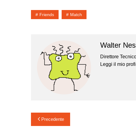
Friends
Match
Walter Nes
Direttore Tecnic
Leggi il mio
prof
Navigazione
Precedente
articoli