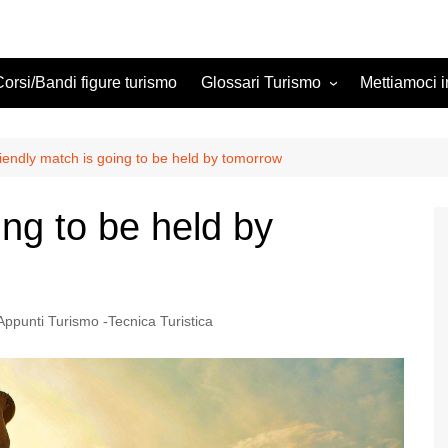
Corsi/Bandi figure turismo
Glossari Turismo
Mettiamoci i
aggi/Tour
Glossario Turistico italiano
Glossario Turistico Inglese –
iendly match is going to be held by tomorrow
ing Turistico
Italiano
cettive
Glossario Turismo Francese
ing to be held by
– Italiano
Glossario Turistico Spagnolo
uristica
– Italiano
urismo
Appunti Turismo -Tecnica Turistica
rta del mondo