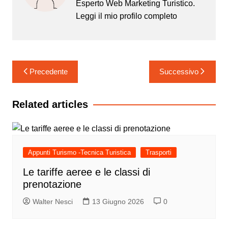
Esperto Web Marketing Turistico.
Leggi il mio
profilo completo
Navigazione
Precedente
Successivo
articoli
Related articles
Appunti Turismo -Tecnica Turistica
Trasporti
Le tariffe aeree e le classi di
prenotazione
Walter Nesci
13 Giugno 2026
0