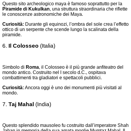
Questo sito archeologico maya è famoso soprattutto per la
Piramide di Kukulkan
, una struttura straordinaria che riflette
le conoscenze astronomiche dei Maya.
Curiosità:
Durante gli equinozi, l’ombra del sole crea l’effetto
ottico di un serpente che scende lungo la scalinata della
piramide.
6.
Il Colosseo
(Italia)
Simbolo di
Roma
, il Colosseo è il più grande anfiteatro del
mondo antico. Costruito nel I secolo d.C., ospitava
combattimenti tra gladiatori e spettacoli pubblici.
Curiosità:
Ancora oggi è uno dei monumenti più visitati al
mondo.
7.
Taj Mahal
(India)
Questo splendido mausoleo fu costruito dall’imperatore Shah
Jahan in memoria della sua amata moglie Mumtaz Mahal. Il