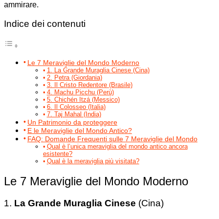
ammirare.
Indice dei contenuti
Le 7 Meraviglie del Mondo Moderno
1. La Grande Muraglia Cinese (Cina)
2. Petra (Giordania)
3. Il Cristo Redentore (Brasile)
4. Machu Picchu (Perù)
5. Chichén Itzá (Messico)
6. Il Colosseo (Italia)
7. Taj Mahal (India)
Un Patrimonio da proteggere
E le Meraviglie del Mondo Antico?
FAQ: Domande Frequenti sulle 7 Meraviglie del Mondo
Qual è l’unica meraviglia del mondo antico ancora
esistente?
Qual è la meraviglia più visitata?
Le 7 Meraviglie del Mondo Moderno
1.
La Grande Muraglia Cinese
(Cina)