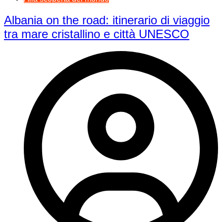
Albania on the road: itinerario di viaggio
tra mare cristallino e città UNESCO