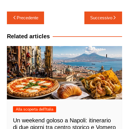
Navigazione
Precedente
Successivo
articoli
Related articles
Alla scoperta dell'Italia
Un weekend goloso a Napoli: itinerario
di due giorni tra centro storico e Vomero