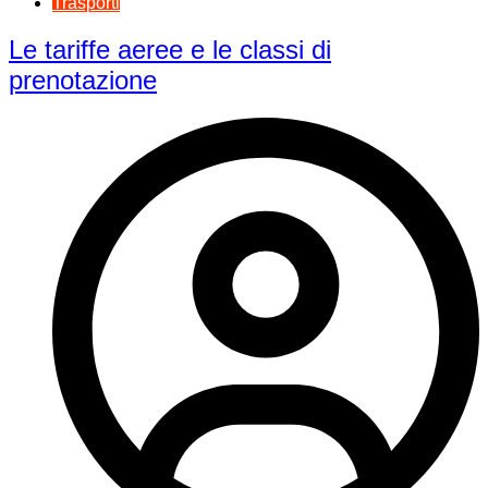
Trasporti
Le tariffe aeree e le classi di
prenotazione