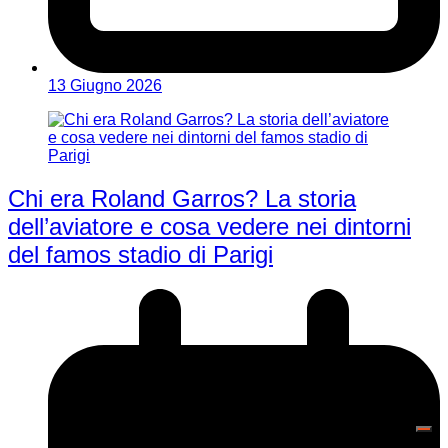
13 Giugno 2026
Chi era Roland Garros? La storia
dell’aviatore e cosa vedere nei dintorni
del famos stadio di Parigi